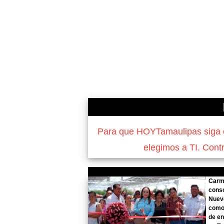
Para que HOYTamaulipas siga of
elegimos a TI. Cont
Carme
conso
Nuev
como
de en