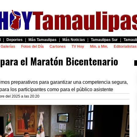
d
|
Deportes
|
Más Tamaulipas
|
Más Noticias
|
Tamaulipas Sur
|
Tamauli
Galerías
Fotos del Día
Cartones
TV Hoy
Min. a Min.
Editorialistas
 para el Maratón Bicentenario
ltimos preparativos para garantizar una competencia segura,
ara los participantes como para el público asistente
re del 2025 a las 20:20