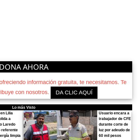
DONA AHORA
reciendo información gratuita, te necesitamos. Te
ribuye con nosotros.
DA CLIC AQUÍ
Lo más Visto
n Lilia
Usuario encara a
lida a
trabajador de CFE
o Laredo
durante corte de
 referente
luz por adeudo de
ergía limpia
60 mil pesos