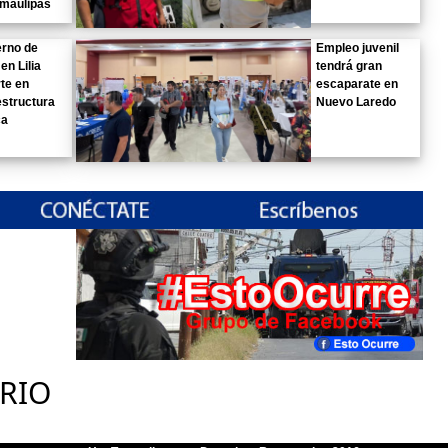
amaulipas
erno de
Empleo juvenil
n Lilia
tendrá gran
rte en
escaparate en
estructura
Nuevo Laredo
ca
RIO