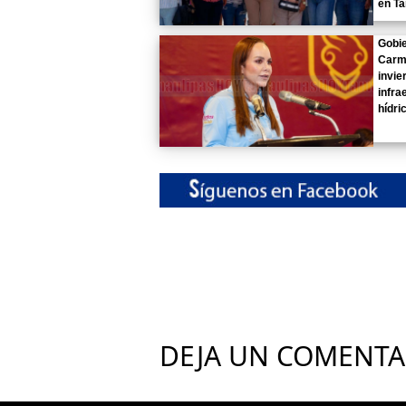
en T
Gobi
Carme
invie
infra
hídri
DEJA UN COMENTA