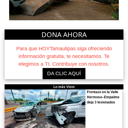
DONA AHORA
Para que HOYTamaulipas siga ofreciendo
información gratuita, te necesitamos. Te
elegimos a TI. Contribuye con nosotros.
DA CLIC AQUÍ
Lo más Visto
Frentazo en la Valle
Hermoso–Empalme
deja 3 lesionados