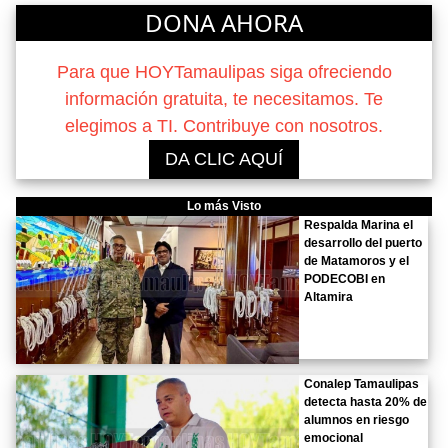
DONA AHORA
Para que HOYTamaulipas siga ofreciendo
información gratuita, te necesitamos. Te
elegimos a TI. Contribuye con nosotros.
DA CLIC AQUÍ
Lo más Visto
Respalda Marina el
desarrollo del puerto
de Matamoros y el
PODECOBI en
Altamira
Conalep Tamaulipas
detecta hasta 20% de
alumnos en riesgo
emocional