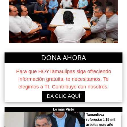
DONA AHORA
Para que HOYTamaulipas siga ofreciendo
información gratuita, te necesitamos. Te
elegimos a TI. Contribuye con nosotros.
DA CLIC AQUÍ
Lo más Visto
Tamaulipas
reforestará 15 mil
árboles este año