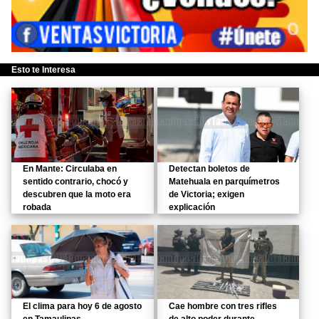
Esto te Interesa
En Mante: Circulaba en
Detectan boletos de
sentido contrario, chocó y
Matehuala en parquímetros
descubren que la moto era
de Victoria; exigen
robada
explicación
El clima para hoy 6 de agosto
Cae hombre con tres rifles
en Tamaulipas
de alto poder durante