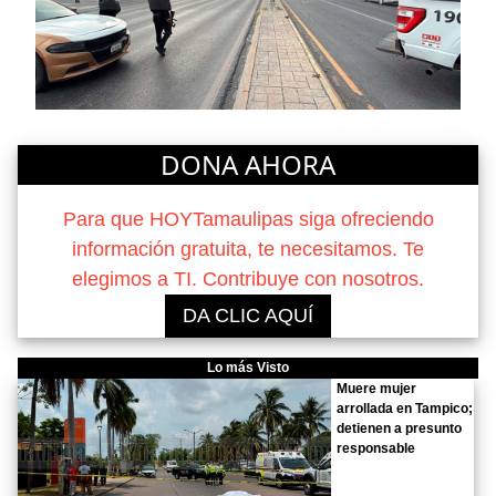
DONA AHORA
Para que HOYTamaulipas siga ofreciendo
información gratuita, te necesitamos. Te
elegimos a TI. Contribuye con nosotros.
DA CLIC AQUÍ
Lo más Visto
Muere mujer
arrollada en Tampico;
detienen a presunto
responsable