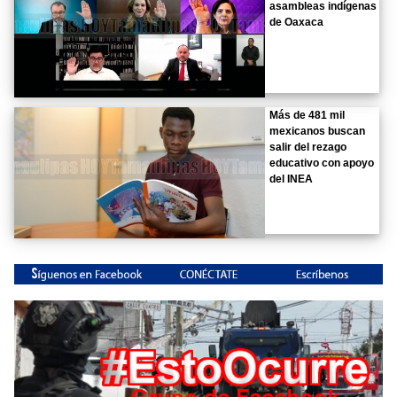
asambleas indígenas
de Oaxaca
Más de 481 mil
mexicanos buscan
salir del rezago
educativo con apoyo
del INEA