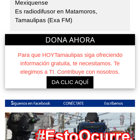
Mexiquense
Es radiodifusor en Matamoros,
Tamaulipas (Exa FM)
DONA AHORA
Para que HOYTamaulipas siga ofreciendo
información gratuita, te necesitamos. Te
elegimos a TI. Contribuye con nosotros.
DA CLIC AQUÍ