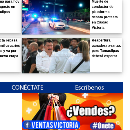
ima para hoy
Muerte de
agosto en
conductor de
ulipas
plataforma
desata protesta
en Ciudad
Victoria
cta rebasa
Reapertura
 mil usuarios
ganadera avanza,
os y va por
pero Tamaulipas
nueva etapa
deberá esperar