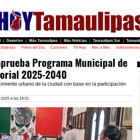
d
|
Deportes
|
Más Tamaulipas
|
Más Noticias
|
Tamaulipas Sur
|
Tamauli
Galerías
Fotos del Día
Cartones
TV Hoy
Min. a Min.
Editorialistas
 aprueba Programa Municipal de
orial 2025-2040
imiento urbano de la ciudad con base en la participación
l 2025 a las 19:01