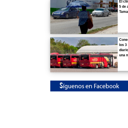
El cl
5 de 
Tama
Cone
los 3
diari
una 