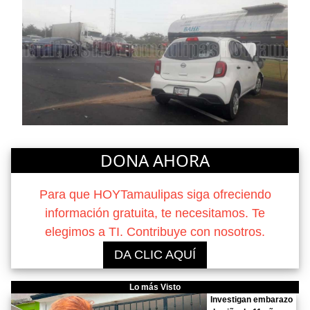
DONA AHORA
Para que HOYTamaulipas siga ofreciendo
información gratuita, te necesitamos. Te
elegimos a TI. Contribuye con nosotros.
DA CLIC AQUÍ
Lo más Visto
Investigan embarazo