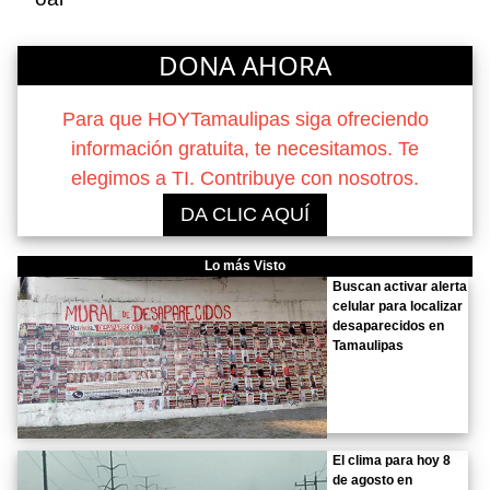
DONA AHORA
Para que HOYTamaulipas siga ofreciendo
información gratuita, te necesitamos. Te
elegimos a TI. Contribuye con nosotros.
DA CLIC AQUÍ
Lo más Visto
Buscan activar alerta
celular para localizar
desaparecidos en
Tamaulipas
El clima para hoy 8
de agosto en