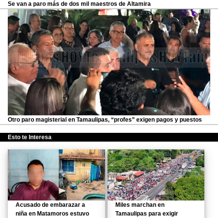
Se van a paro más de dos mil maestros de Altamira
Otro paro magisterial en Tamaulipas, “profes” exigen pagos y puestos
Esto te Interesa
Acusado de embarazar a
Miles marchan en
niña en Matamoros estuvo
Tamaulipas para exigir