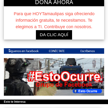
DONA AHORA
Para que HOYTamaulipas siga ofreciendo
información gratuita, te necesitamos. Te
elegimos a TI. Contribuye con nosotros.
DA CLIC AQUÍ
Esto te Interesa