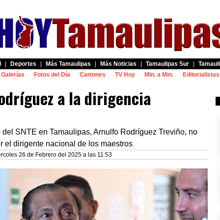
d
|
Deportes
|
Más Tamaulipas
|
Más Noticias
|
Tamaulipas Sur
|
Tamauli
Galerías
Fotos del Día
Cartones
TV Hoy
Min. a Min.
Editorialistas
odríguez a la dirigencia
0 del SNTE en Tamaulipas, Arnulfo Rodríguez Treviño, no
r el dirigente nacional de los maestros
rcoles 26 de Febrero del 2025 a las 11:53