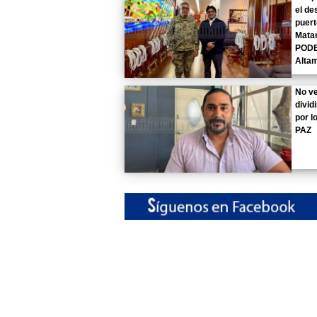
el de
puert
Mata
PODE
Altam
No v
divid
por l
PAZ