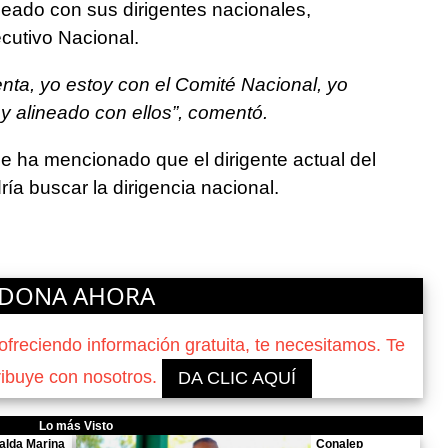
ineado con sus dirigentes nacionales,
cutivo Nacional.
enta, yo estoy con el Comité Nacional, yo
y alineado con ellos”, comentó.
 ha mencionado que el dirigente actual del
ía buscar la dirigencia nacional.
DONA AHORA
reciendo información gratuita, te necesitamos. Te
ribuye con nosotros.
DA CLIC AQUÍ
Lo más Visto
alda Marina
Conalep