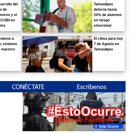
sarrollo del
Tamaulipas
o de
detecta hasta
moros y el
20% de alumnos
COBI en
en riesgo
ira
emocional
enimos a
El clima para hoy
ir, venimos
7 de Agosto en
o nuestro:
Tamaulipas