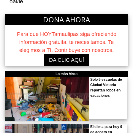
oal/ie
DONA AHORA
Para que HOYTamaulipas siga ofreciendo
información gratuita, te necesitamos. Te
elegimos a TI. Contribuye con nosotros.
DA CLIC AQUÍ
Lo más Visto
Sólo 5 escuelas de
Ciudad Victoria
reportan robos en
vacaciones
El clima para hoy 9
de agosto en