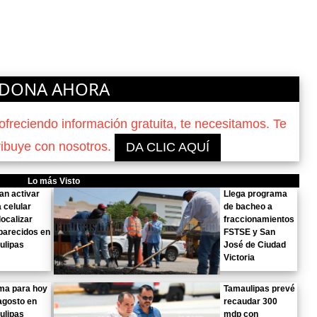
DONA AHORA
reciendo información gratuita, te necesitamos. Te
ribuye con nosotros.
DA CLIC AQUÍ
Lo más Visto
n activar
Llega programa
a celular
de bacheo a
localizar
fraccionamientos
parecidos en
FSTSE y San
ulipas
José de Ciudad
Victoria
ima para hoy
Tamaulipas prevé
agosto en
recaudar 300
ulipas
mdp con