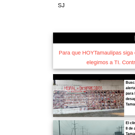
SJ
Para que HOYTamaulipas siga of
elegimos a TI. Cont
Busca
alert
para 
desa
Tama
El cl
8 de 
Tama