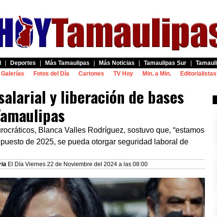
d
|
Deportes
|
Más Tamaulipas
|
Más Noticias
|
Tamaulipas Sur
|
Tamauli
Galerías
Fotos del Día
Cartones
TV Hoy
Min. a Min.
Editorialistas
alarial y liberación de bases
Tamaulipas
burocráticos, Blanca Valles Rodríguez, sostuvo que, “estamos
puesto de 2025, se pueda otorgar seguridad laboral de
ria
El Día Viernes 22 de Noviembre del 2024 a las 08:00