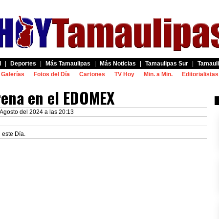
d
|
Deportes
|
Más Tamaulipas
|
Más Noticias
|
Tamaulipas Sur
|
Tamauli
Galerías
Fotos del Día
Cartones
TV Hoy
Min. a Min.
Editorialistas
rena en el EDOMEX
Agosto del 2024 a las 20:13
 este Día.