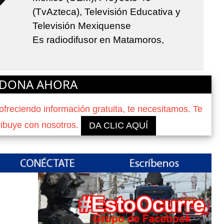
(TvAzteca), Televisión Educativa y
Televisión Mexiquense
Es radiodifusor en Matamoros,
DONA AHORA
reciendo información gratuita, te necesitamos. Te
ribuye con nosotros.
DA CLIC AQUÍ