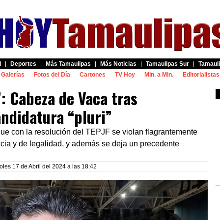
d
|
Deportes
|
Más Tamaulipas
|
Más Noticias
|
Tamaulipas Sur
|
Tamauli
Galerías
Fotos del Día
Cartones
TV Hoy
Min. a Min.
Editorialistas
: Cabeza de Vaca tras
andidatura “pluri”
ue con la resolución del TEPJF se violan flagrantemente
ncia y de legalidad, y además se deja un precedente
oles 17 de Abril del 2024 a las 18:42