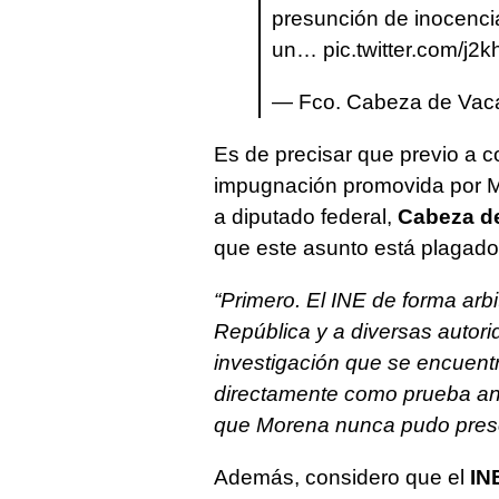
presunción de inocenci
un…
pic.twitter.com/j2
— Fco. Cabeza de Vac
Es de precisar que previo a co
impugnación promovida por M
a diputado federal,
Cabeza d
que este asunto está plagado 
“Primero. El INE de forma arbit
República y a diversas autor
investigación que se encuentra
directamente como prueba ante
que Morena nunca pudo prese
Además, considero que el
IN