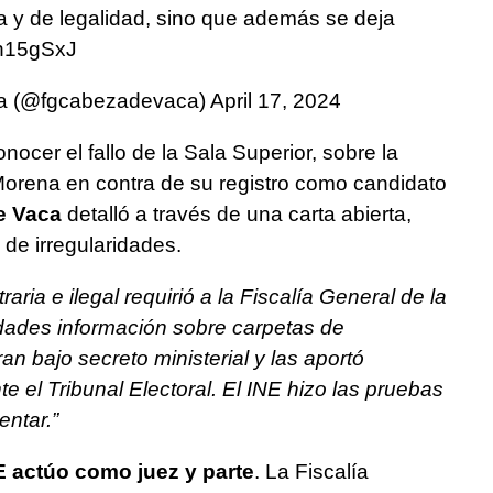
a y de legalidad, sino que además se deja
kh15gSxJ
a (@fgcabezadevaca)
April 17, 2024
nocer el fallo de la Sala Superior, sobre la
orena en contra de su registro como candidato
e Vaca
detalló a través de una carta abierta,
de irregularidades.
raria e ilegal requirió a la Fiscalía General de la
idades información sobre carpetas de
n bajo secreto ministerial y las aportó
 el Tribunal Electoral. El INE hizo las pruebas
ntar.”
E actúo como juez y parte
. La Fiscalía