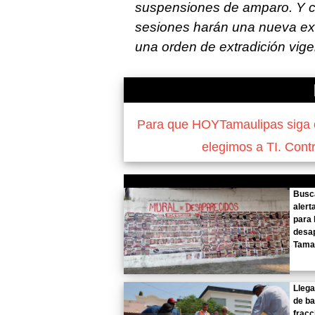
suspensiones de amparo. Y c
sesiones harán una nueva ex
una orden de extradición vige
Para que HOYTamaulipas siga of
elegimos a TI. Cont
Busca
alert
para 
desa
Tama
Lleg
de b
frac