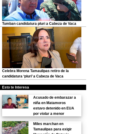
Tumban candidatura pluri a Cabeza de Vaca
Celebra Morena Tamaulipas retiro de la
candidatura ‘pluri’ a Cabeza de Vaca
Esto te Interesa
Acusado de embarazar a
niña en Matamoros
estuvo detenido en EUA
por violar a menor
Miles marchan en
Tamaulipas para exigir