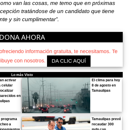
omo van las cosas, me temo que en próximas
cepción tratándose de un candidato que tiene
nte y sin cumplimentar”.
DONA AHORA
reciendo información gratuita, te necesitamos. Te
ribuye con nosotros.
DA CLIC AQUÍ
Lo más Visto
n activar
El clima para hoy
a celular
8 de agosto en
localizar
Tamaulipas
parecidos en
ulipas
a programa
Tamaulipas prevé
acheo a
recaudar 300
cionamientos
mdp con