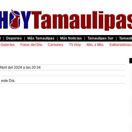
d
|
Deportes
|
Más Tamaulipas
|
Más Noticias
|
Tamaulipas Sur
|
Tamauli
Galerías
Fotos del Día
Cartones
TV Hoy
Min. a Min.
Editorialistas
Abril del 2024 a las 20:34
 este Día.