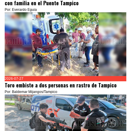
con familia en el Puente Tampico
Por: Everardo Eguia
2026-07-27
Toro embiste a dos personas en rastro de Tampico
Por: Baldemar Mijangos/Tampico