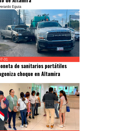
to de Altamira
verardo Eguia
07-31
oneta de sanitarios portátiles
agoniza choque en Altamira