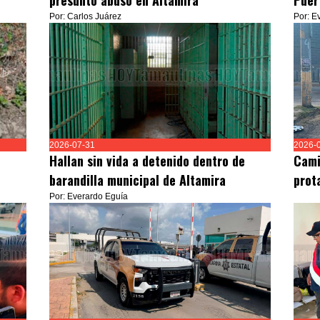
presunto abuso en Altamira
Puer
Por: Carlos Juárez
Por: E
2026-07-31
2026-
Hallan sin vida a detenido dentro de
Cami
barandilla municipal de Altamira
prot
Por: Everardo Eguía