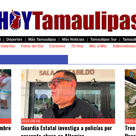
d
|
Deportes
|
Más Tamaulipas
|
Más Noticias
|
Tamaulipas Sur
|
Tamauli
Galerías
Fotos del Día
Cartones
TV Hoy
Min. a Min.
Editorialistas
2026-08-06
2026-
ombre
Guardia Estatal investiga a policías por
Tren