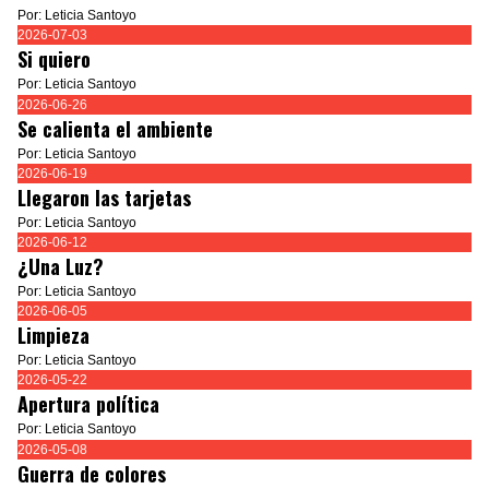
Por: Leticia Santoyo
2026-07-03
Si quiero
Por: Leticia Santoyo
2026-06-26
Se calienta el ambiente
Por: Leticia Santoyo
2026-06-19
Llegaron las tarjetas
Por: Leticia Santoyo
2026-06-12
¿Una Luz?
Por: Leticia Santoyo
2026-06-05
Limpieza
Por: Leticia Santoyo
2026-05-22
Apertura política
Por: Leticia Santoyo
2026-05-08
Guerra de colores