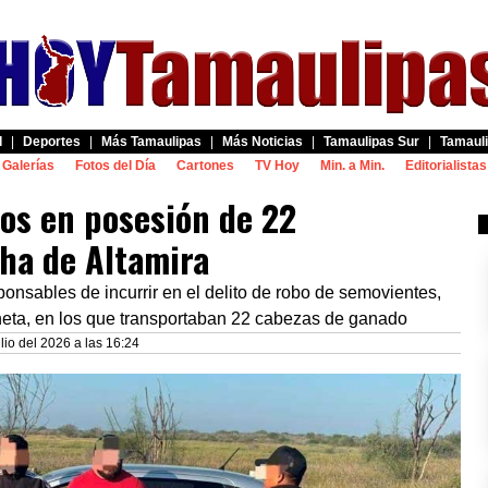
d
|
Deportes
|
Más Tamaulipas
|
Más Noticias
|
Tamaulipas Sur
|
Tamauli
Galerías
Fotos del Día
Cartones
TV Hoy
Min. a Min.
Editorialistas
os en posesión de 22
ha de Altamira
nsables de incurrir en el delito de robo de semovientes,
neta, en los que transportaban 22 cabezas de ganado
lio del 2026 a las 16:24