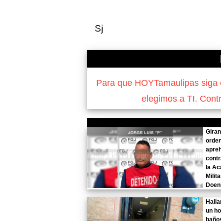
Sj
Para que HOYTamaulipas siga of
elegimos a TI. Cont
Gira
orde
apre
contr
la A
Milit
Doeni
Halla
un h
baño