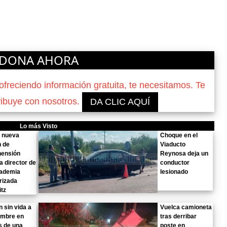
DONA AHORA
reciendo información gratuita, te necesitamos. Te
ribuye con nosotros.
DA CLIC AQUÍ
Lo más Visto
n nueva
Choque en el
n de
Viaducto
hensión
Reynosa deja un
a director de
conductor
cademia
lesionado
arizada
tz
n sin vida a
Vuelca camioneta
ombre en
tras derribar
s de una
poste en