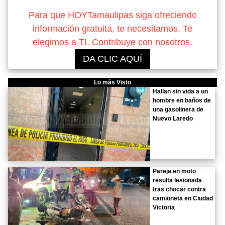
Para que HOYTamaulipas siga ofreciendo
información gratuita, te necesitamos. Te
elegimos a TI. Contribuye con nosotros.
DA CLIC AQUÍ
Lo más Visto
Hallan sin vida a un
hombre en baños de
una gasolinera de
Nuevo Laredo
Pareja en moto
resulta lesionada
tras chocar contra
camioneta en Ciudad
Victoria