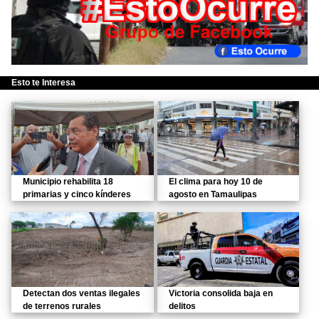
Esto te Interesa
Municipio rehabilita 18
El clima para hoy 10 de
primarias y cinco kínderes
agosto en Tamaulipas
Detectan dos ventas ilegales
Victoria consolida baja en
de terrenos rurales
delitos