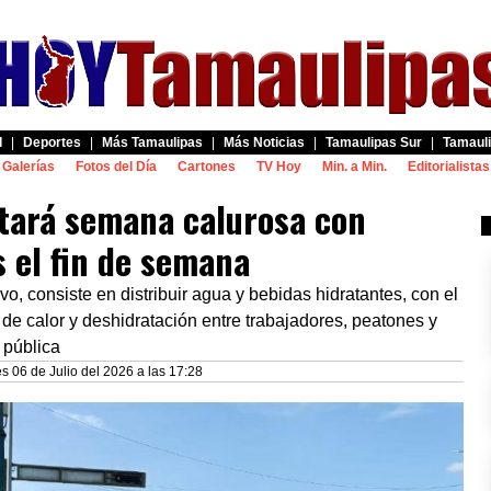
d
|
Deportes
|
Más Tamaulipas
|
Más Noticias
|
Tamaulipas Sur
|
Tamauli
Galerías
Fotos del Día
Cartones
TV Hoy
Min. a Min.
Editorialistas
tará semana calurosa con
s el fin de semana
vo, consiste en distribuir agua y bebidas hidratantes, con el
s de calor y deshidratación entre trabajadores, peatones y
 pública
s 06 de Julio del 2026 a las 17:28