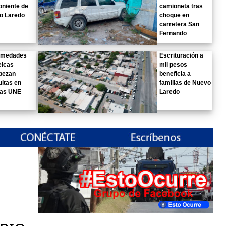
oniente de
camioneta tras
o Laredo
choque en
carretera San
Fernando
rmedades
Escrituración a
eicas
mil pesos
bezan
beneficia a
ltas en
familias de Nuevo
cas UNE
Laredo