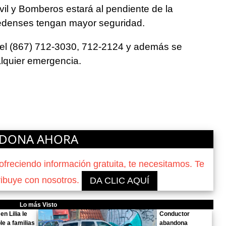
vil y Bomberos estará al pendiente de la
redenses tengan mayor seguridad.
s el (867) 712-3030, 712-2124 y además se
lquier emergencia.
DONA AHORA
reciendo información gratuita, te necesitamos. Te
ribuye con nosotros.
DA CLIC AQUÍ
Lo más Visto
n Lilia le
Conductor
e a familias
abandona