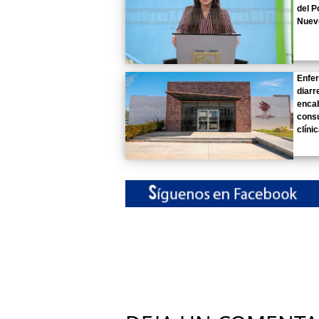
del P
Nuev
Enfe
diarr
enca
consu
clíni