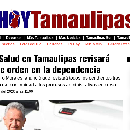
d
|
Deportes
|
Más Tamaulipas
|
Más Noticias
|
Tamaulipas Sur
|
Tamauli
Galerías
Fotos del Día
Cartones
TV Hoy
Min. a Min.
Editorialistas
Salud en Tamaulipas revisará
e orden en la dependencia
ro Morales, anunció que revisará todos los pendientes tras
 dar continuidad a los procesos administrativos en curso
 del 2026 a las 11:00