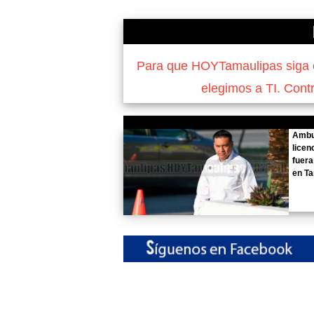
Para que HOYTamaulipas siga of
elegimos a TI. Cont
Ambu
licen
fuera
en T