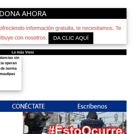
DONA AHORA
reciendo información gratuita, te necesitamos. Te
ribuye con nosotros.
DA CLIC AQUÍ
Lo más Visto
lancias sin
cia operan
 de norma
amaulipas