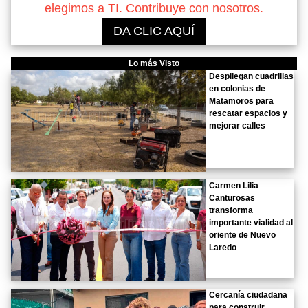
elegimos a TI. Contribuye con nosotros.
DA CLIC AQUÍ
Lo más Visto
Despliegan cuadrillas
en colonias de
Matamoros para
rescatar espacios y
mejorar calles
Carmen Lilia
Canturosas
transforma
importante vialidad al
oriente de Nuevo
Laredo
Cercanía ciudadana
para construir