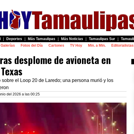
d
|
Deportes
|
Más Tamaulipas
|
Más Noticias
|
Tamaulipas Sur
|
Tamauli
Galerías
Fotos del Día
Cartones
TV Hoy
Min. a Min.
Editorialistas
ras desplome de avioneta en
 Texas
 sobre el Loop 20 de Laredo; una persona murió y los
eron
nio del 2026 a las 00:25