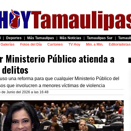
d
|
Deportes
|
Más Tamaulipas
|
Más Noticias
|
Tamaulipas Sur
|
Tamauli
Galerías
Fotos del Día
Cartones
TV Hoy
Min. a Min.
Editorialistas
 Ministerio Público atienda a
 delitos
uso una reforma para que cualquier Ministerio Público del
os que involucren a menores víctimas de violencia
6 de Junio del 2026 a las 16:48