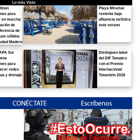
Lo más Visto
dinan
Playa Miramar
nes para
resiente baja
r en marcha
afluencia turística
tación de
este verano
ferencia de
uos sólidos
iudad Madero
PA Sur
Distinguen labor
iene
del DIF Tampico
nes para
con el Premio
lecer redes
Internacional
ua y drenaje
Tonantzin 2026