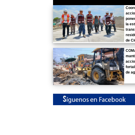
Coor
accio
pone
la es
trans
resid
de C
COMA
mant
accio
forta
de ag