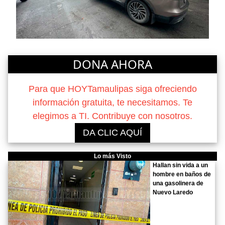
DONA AHORA
Para que HOYTamaulipas siga ofreciendo
información gratuita, te necesitamos. Te
elegimos a TI. Contribuye con nosotros.
DA CLIC AQUÍ
Lo más Visto
Hallan sin vida a un
hombre en baños de
una gasolinera de
Nuevo Laredo