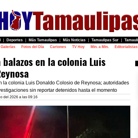
d
|
Deportes
|
Más Tamaulipas
|
Más Noticias
|
Tamaulipas Sur
|
Tamauli
Galerías
Fotos del Día
Cartones
TV Hoy
Min. a Min.
Editorialistas
balazos en la colonia Luis
Reynosa
 la colonia Luis Donaldo Colosio de Reynosa; autoridades
nvestigaciones sin reportar detenidos hasta el momento
o del 2026 a las 09:16