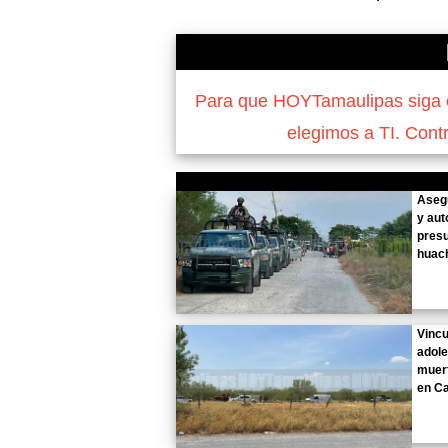
Para que HOYTamaulipas siga of
elegimos a TI. Cont
Aseg
y aut
pres
huach
Vincu
adole
muert
en C