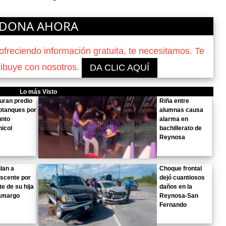
DONA AHORA
reciendo información gratuita, te necesitamos. Te
ribuye con nosotros.
DA CLIC AQUÍ
Lo más Visto
uran predio
Riña entre
otanques por
alumnas causa
unto
alarma en
icol
bachillerato de
Reynosa
lan a
Choque frontal
scente por
dejó cuantiosos
e de su hija
daños en la
amargo
Reynosa-San
Fernando