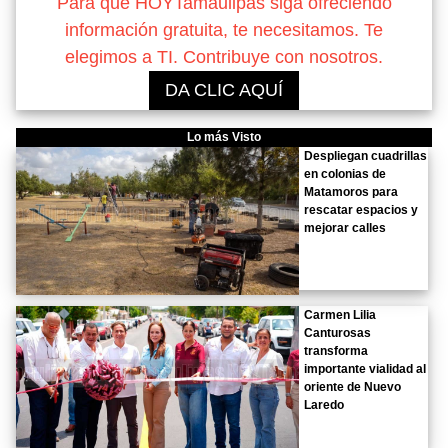
Para que HOYTamaulipas siga ofreciendo
información gratuita, te necesitamos. Te
elegimos a TI. Contribuye con nosotros.
DA CLIC AQUÍ
Lo más Visto
Despliegan cuadrillas
en colonias de
Matamoros para
rescatar espacios y
mejorar calles
Carmen Lilia
Canturosas
transforma
importante vialidad al
oriente de Nuevo
Laredo