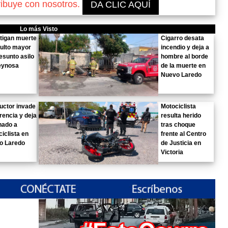
ribuye con nosotros.
DA CLIC AQUÍ
Lo más Visto
tigan muerte
Cigarro desata
ulto mayor
incendio y deja a
esunto asilo
hombre al borde
eynosa
de la muerte en
Nuevo Laredo
uctor invade
Motociclista
rencia y deja
resulta herido
nado a
tras choque
iclista en
frente al Centro
o Laredo
de Justicia en
Victoria