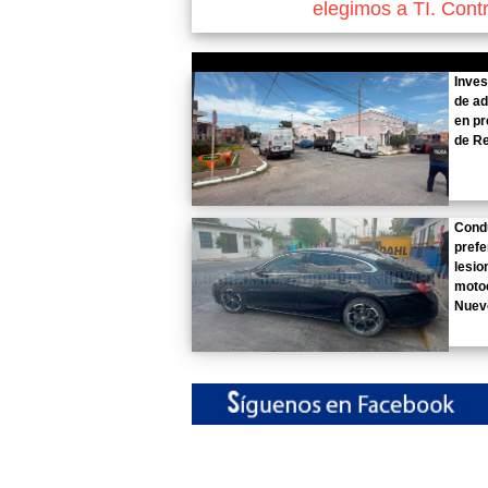
elegimos a TI. Cont
Inves
de ad
en pr
de R
Cond
prefe
lesio
motoc
Nuev