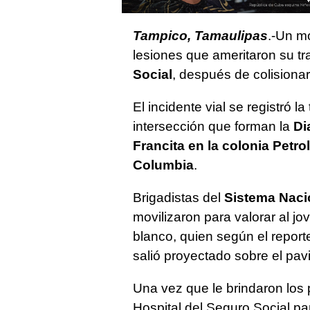
Tampico, Tamaulipas
.-Un mo
lesiones que ameritaron su tr
Social
, después de colisiona
El incidente vial se registró l
intersección que forman la
Di
Francita en la colonia Petr
Columbia
.
Brigadistas del
Sistema Naci
movilizaron para valorar al jo
blanco, quien según el report
salió proyectado sobre el pav
Una vez que le brindaron los p
Hospital del Seguro Social pa