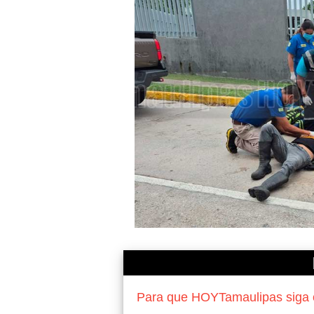
Para que HOYTamaulipas siga of