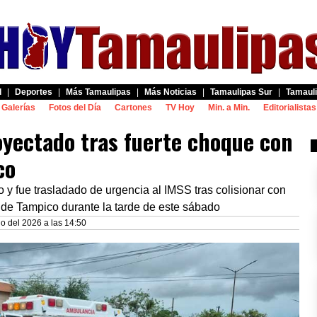
d
|
Deportes
|
Más Tamaulipas
|
Más Noticias
|
Tamaulipas Sur
|
Tamauli
Galerías
Fotos del Día
Cartones
TV Hoy
Min. a Min.
Editorialistas
oyectado tras fuerte choque con
co
o y fue trasladado de urgencia al IMSS tras colisionar con
 de Tampico durante la tarde de este sábado
o del 2026 a las 14:50