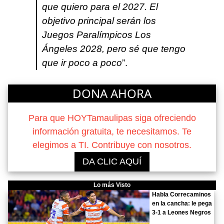
que quiero para el 2027. El
objetivo principal serán los
Juegos Paralímpicos Los
Ángeles 2028, pero sé que tengo
que ir poco a poco
”.
DONA AHORA
Para que HOYTamaulipas siga ofreciendo
información gratuita, te necesitamos. Te
elegimos a TI. Contribuye con nosotros.
DA CLIC AQUÍ
Lo más Visto
Habla Correcaminos
en la cancha: le pega
3-1 a Leones Negros