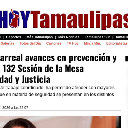
d
|
Deportes
|
Más Tamaulipas
|
Más Noticias
|
Tamaulipas Sur
|
Tamauli
Galerías
Fotos del Día
Cartones
TV Hoy
Min. a Min.
Editorialistas
arreal avances en prevención y
 132 Sesión de la Mesa
ad y Justicia
te trabajo coordinado, ha permitido atender con mayores
ue en materia de seguridad se presentan en los distintos
l 2026 a las 22:07