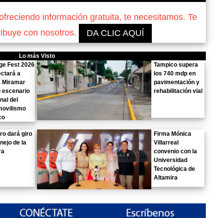
reciendo información gratuita, te necesitamos. Te
ribuye con nosotros.
DA CLIC AQUÍ
Lo más Visto
ge Fest 2026
Tampico supera
ctará a
los 740 mdp en
a Miramar
pavimentación y
 escenario
rehabilitación vial
nal del
movilismo
co
o dará giro
Firma Mónica
nejo de la
Villarreal
ra
convenio con la
Universidad
Tecnológica de
Altamira