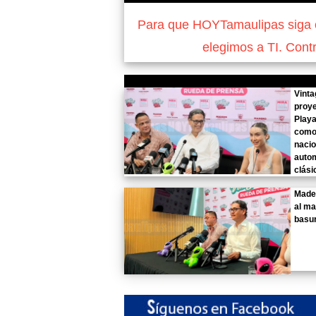
Para que HOYTamaulipas siga of
elegimos a TI. Cont
Vinta
proye
Play
como
nacio
auto
clási
Mader
al ma
basu