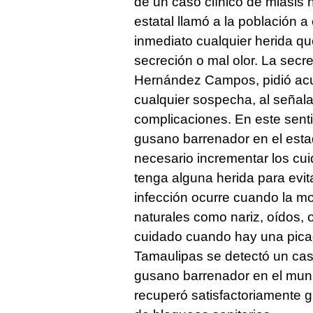
de un caso clínico de miasis
estatal llamó a la población 
inmediato cualquier herida qu
secreción o mal olor. La secr
Hernández Campos, pidió acu
cualquier sospecha, al señala
complicaciones. En este senti
gusano barrenador en el esta
necesario incrementar los cu
tenga alguna herida para evit
infección ocurre cuando la mo
naturales como nariz, oídos,
cuidado cuando hay una picad
Tamaulipas se detectó un ca
gusano barrenador en el muni
recuperó satisfactoriamente g