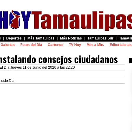
d
|
Deportes
|
Más Tamaulipas
|
Más Noticias
|
Tamaulipas Sur
|
Tamauli
Galerías
Fotos del Día
Cartones
TV Hoy
Min. a Min.
Editorialistas
instalando consejos ciudadanos
El Día Jueves 11 de Junio del 2026 a las 22:20
 este Día.