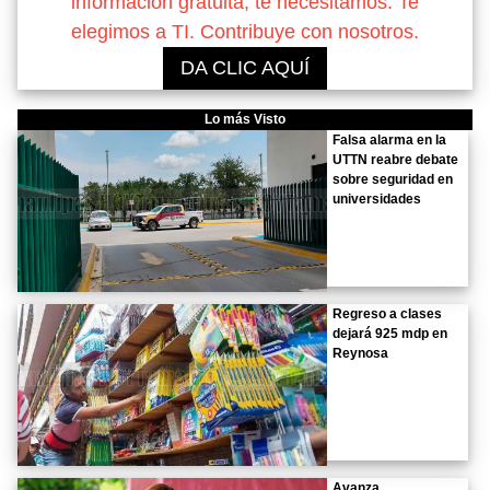
información gratuita, te necesitamos. Te
elegimos a TI. Contribuye con nosotros.
DA CLIC AQUÍ
Lo más Visto
Falsa alarma en la
UTTN reabre debate
sobre seguridad en
universidades
Regreso a clases
dejará 925 mdp en
Reynosa
Avanza