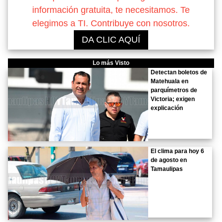
información gratuita, te necesitamos. Te
elegimos a TI. Contribuye con nosotros.
DA CLIC AQUÍ
Lo más Visto
Detectan boletos de
Matehuala en
parquímetros de
Victoria; exigen
explicación
El clima para hoy 6
de agosto en
Tamaulipas