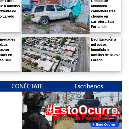
n Lilia le
Conductor
e a familias
abandona
oniente de
camioneta tras
o Laredo
choque en
carretera San
Fernando
rmedades
Escrituración a
eicas
mil pesos
bezan
beneficia a
ltas en
familias de Nuevo
cas UNE
Laredo