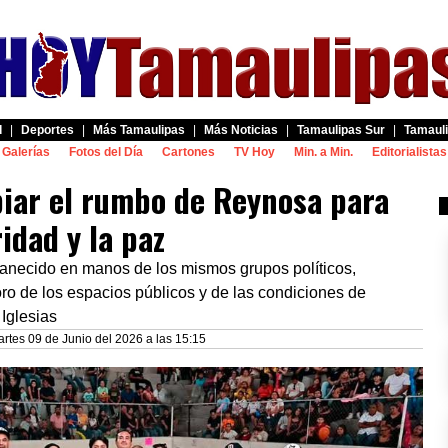
d
|
Deportes
|
Más Tamaulipas
|
Más Noticias
|
Tamaulipas Sur
|
Tamauli
Galerías
Fotos del Día
Cartones
TV Hoy
Min. a Min.
Editorialistas
iar el rumbo de Reynosa para
idad y la paz
anecido en manos de los mismos grupos políticos,
ioro de los espacios públicos y de las condiciones de
 Iglesias
rtes 09 de Junio del 2026 a las 15:15