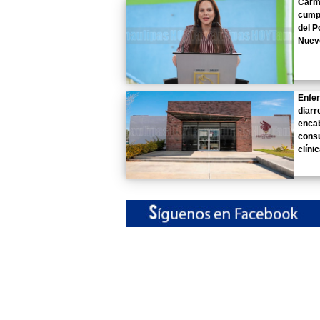
Carme
cumpl
del P
Nuev
Enfe
diarr
enca
consu
clíni