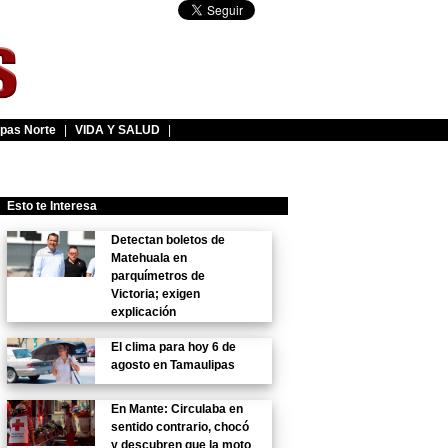
pas Norte
|
VIDA Y SALUD
|
Esto te Interesa
Detectan boletos de
Matehuala en
parquímetros de
Victoria; exigen
explicación
El clima para hoy 6 de
agosto en Tamaulipas
En Mante: Circulaba en
sentido contrario, chocó
y descubren que la moto