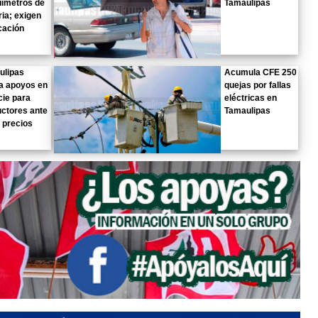
uímetros de
Tamaulipas
ria; exigen
cación
ulipas
Acumula CFE 250
la apoyos en
quejas por fallas
ie para
eléctricas en
ctores ante
Tamaulipas
 precios