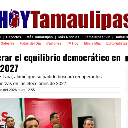
d
|
Deportes
|
Más Tamaulipas
|
Más Noticias
|
Tamaulipas Sur
|
Tamauli
Galerías
Fotos del Día
Cartones
TV Hoy
Min. a Min.
Editorialistas
rar el equilibrio democrático en
 2027
az Lara, afirmó que su partido buscará recuperar los
 fuerzas en las elecciones de 2027
o del 2026 a las 12:55