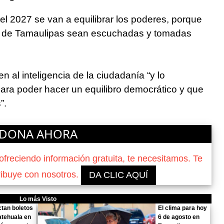
el 2027 se van a equilibrar los poderes, porque
as de Tamaulipas sean escuchadas y tomadas
n al inteligencia de la ciudadanía “y lo
para poder hacer un equilibro democrático y que
”.
DONA AHORA
reciendo información gratuita, te necesitamos. Te
ribuye con nosotros.
DA CLIC AQUÍ
Lo más Visto
tan boletos
El clima para hoy
tehuala en
6 de agosto en