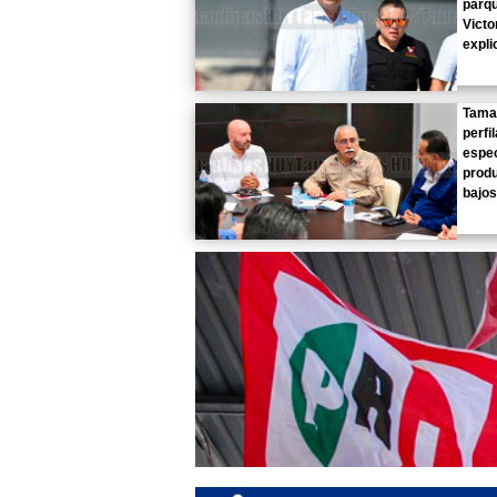
parq
Victo
expli
Tama
perfi
espec
produ
bajos