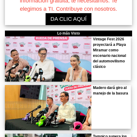
información gratuita, te necesitamos. Te
elegimos a TI. Contribuye con nosotros.
DA CLIC AQUÍ
Lo más Visto
Vintage Fest 2026
proyectará a Playa
Miramar como
escenario nacional
del automovilismo
clásico
Madero dará giro al
manejo de la basura
Tampico supera los