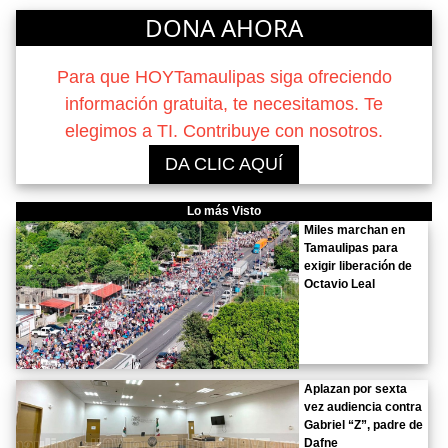
DONA AHORA
Para que HOYTamaulipas siga ofreciendo
información gratuita, te necesitamos. Te
elegimos a TI. Contribuye con nosotros.
DA CLIC AQUÍ
Lo más Visto
Miles marchan en
Tamaulipas para
exigir liberación de
Octavio Leal
Aplazan por sexta
vez audiencia contra
Gabriel “Z”, padre de
Dafne