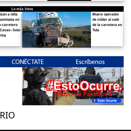
Lo más Visto
izan a niña
Muere operador
caminaba en
de tráiler al salir
 carretero
de la carretera en
a Casas–Soto
Tula
rina
RIO