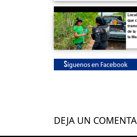
Local
que 
tramo
de l
la Ma
DEJA UN COMENTA