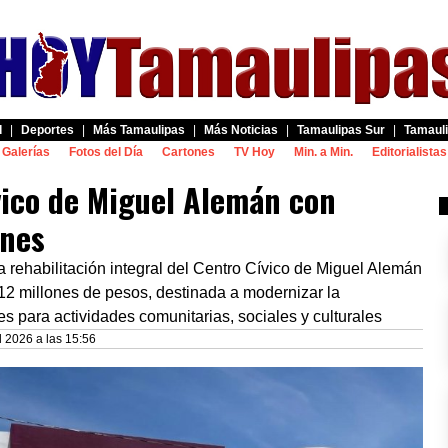
d
|
Deportes
|
Más Tamaulipas
|
Más Noticias
|
Tamaulipas Sur
|
Tamauli
Galerías
Fotos del Día
Cartones
TV Hoy
Min. a Min.
Editorialistas
ico de Miguel Alemán con
ones
 rehabilitación integral del Centro Cívico de Miguel Alemán
12 millones de pesos, destinada a modernizar la
es para actividades comunitarias, sociales y culturales
l 2026 a las 15:56