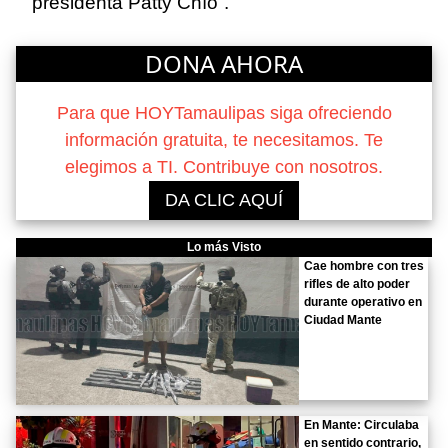
presidenta Patty Chío”.
DONA AHORA
Para que HOYTamaulipas siga ofreciendo
información gratuita, te necesitamos. Te
elegimos a TI. Contribuye con nosotros.
DA CLIC AQUÍ
Lo más Visto
Cae hombre con tres
rifles de alto poder
durante operativo en
Ciudad Mante
En Mante: Circulaba
en sentido contrario,