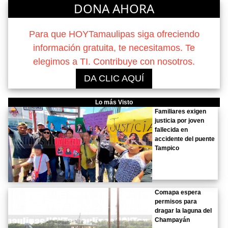
DONA AHORA
Para que HOYTamaulipas siga ofreciendo
información gratuita, te necesitamos. Te
elegimos a TI. Contribuye con nosotros.
DA CLIC AQUÍ
Lo más Visto
Familiares exigen
justicia por joven
fallecida en
accidente del puente
Tampico
Comapa espera
permisos para
dragar la laguna del
Champayán