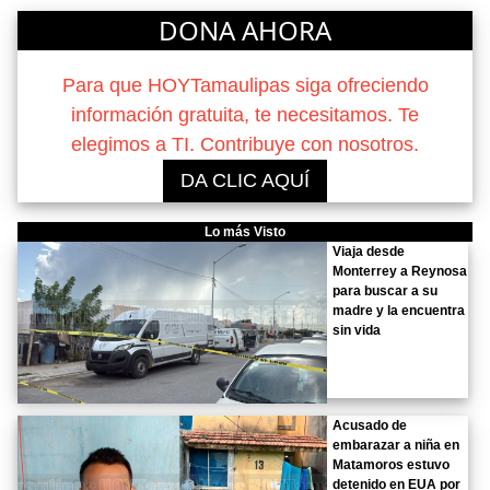
DONA AHORA
Para que HOYTamaulipas siga ofreciendo
información gratuita, te necesitamos. Te
elegimos a TI. Contribuye con nosotros.
DA CLIC AQUÍ
Lo más Visto
Viaja desde
Monterrey a Reynosa
para buscar a su
madre y la encuentra
sin vida
Acusado de
embarazar a niña en
Matamoros estuvo
detenido en EUA por