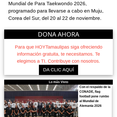
Mundial de Para Taekwondo 2026,
programado para llevarse a cabo en Muju,
Corea del Sur, del 20 al 22 de noviembre.
DONA AHORA
Para que HOYTamaulipas siga ofreciendo
información gratuita, te necesitamos. Te
elegimos a TI. Contribuye con nosotros.
DA CLIC AQUÍ
Lo más Visto
Con el respaldo de la
CONADE, flag
football pone rumbo
al Mundial de
Alemania 2026