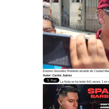
Erasmo González Robledo alcalde de Ciudad Ma
Autor: Carlos Juárez
La Nota se ha leido 641 veces. 1 en 