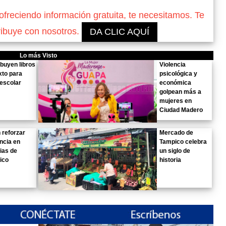
reciendo información gratuita, te necesitamos. Te
ribuye con nosotros.
DA CLIC AQUÍ
Lo más Visto
ibuyen libros
Violencia
xto para
psicológica y
 escolar
económica
golpean más a
mujeres en
Ciudad Madero
 reforzar
Mercado de
ancia en
Tampico celebra
ias de
un siglo de
ico
historia