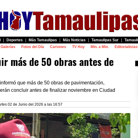
d
|
Deportes
|
Más Tamaulipas
|
Más Noticias
|
Tamaulipas Sur
|
Tamauli
Galerías
Fotos del Día
Cartones
TV Hoy
Min. a Min.
Editorialistas
ir más de 50 obras antes de
informó que más de 50 obras de pavimentación,
rán concluir antes de finalizar noviembre en Ciudad
rtes 02 de Junio del 2026 a las 16:57