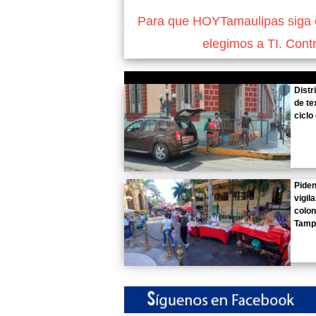
Para que HOYTamaulipas siga of
elegimos a TI. Cont
Distr
de te
ciclo
Piden
vigil
colon
Tamp