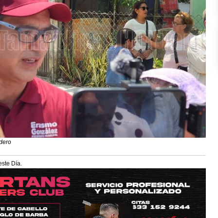
dero
este Día.