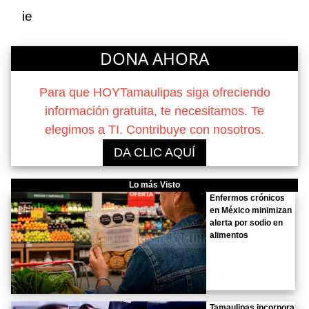
ie
DONA AHORA
Para que HOYTamaulipas siga ofreciendo
información gratuita, te necesitamos. Te
elegimos a TI. Contribuye con nosotros.
DA CLIC AQUÍ
Lo más Visto
Enfermos crónicos
en México minimizan
alerta por sodio en
alimentos
Tamaulipas incorpora