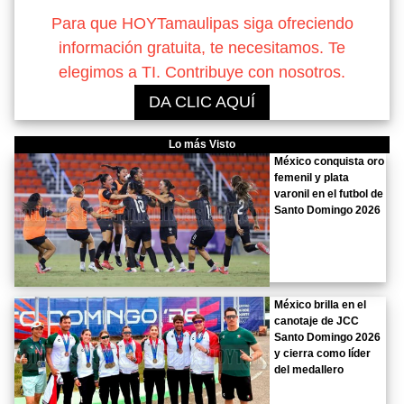
Para que HOYTamaulipas siga ofreciendo
información gratuita, te necesitamos. Te
elegimos a TI. Contribuye con nosotros.
DA CLIC AQUÍ
Lo más Visto
México conquista oro
femenil y plata
varonil en el futbol de
Santo Domingo 2026
México brilla en el
canotaje de JCC
Santo Domingo 2026
y cierra como líder
del medallero